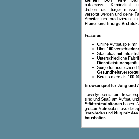
kleinen Dorf eine blü
aufgepasst: Krimina­lität u
drohen, die Bür­ger müssen
versorgt werden und deine F
Arbeiter um produzieren z
Planer und findige Architek
Features
Online Aufbauspiel mit 
Über
100 verschieden
Städtebau mit Infrast
Unterschiedliche
Fabri
Dienstleistungsgebä
Sorge für ausreichend
Gesundheitsversorgu
Bereits mehr als
100.0
Browserspiel für Jung und A
TownTycoon ist ein Browserspie
sind und Spaß am Aufbau und
Städtesimulationen
haben. A
großen Metropole muss der Spi
überwieden und
klug mit den
haushalten.