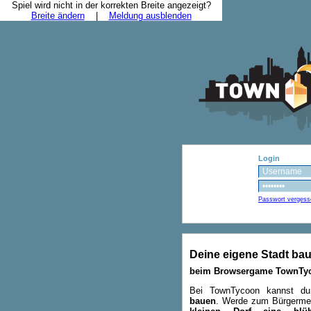
Spiel wird nicht in der korrekten Breite angezeigt?
Breite ändern
|
Meldung ausblenden
Login
Passwort vergess
Deine eigene Stadt ba
beim Browsergame TownTy
Bei TownTycoon kannst d
bauen
. Werde zum Bürger­me