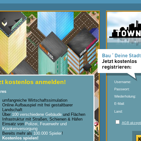
zt kostenlos anmelden!
Username:
Passwort:
res
Wiederholung:
umfangreiche Wirtschaftssimulation
E-Mail:
Online Aufbauspiel mit frei gestaltbarer
Landschaft
Land:
Über
100 verschiedene Gebäude
und Flächen
Infrastruktur mit Straßen, Schienen & Häfen
AGB akzepti
Einsatz von
Polizei, Feuerwehr und
Krankenversorgung
Bereits mehr als
100.000 Spieler
!
Kostenlos spielen!