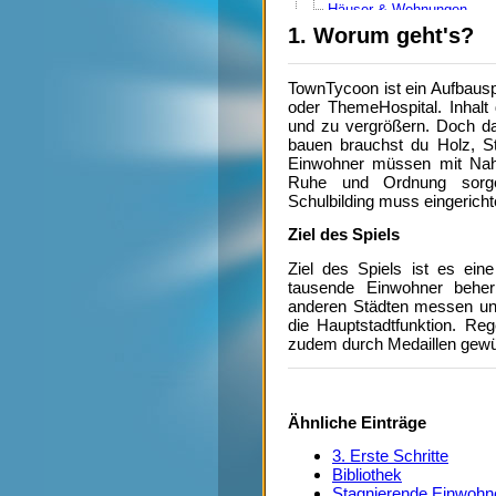
Häuser & Wohnungen
Katastrophen
1. Worum geht's?
Medaillen
Produktion steigern
Stagnierende Einwohnerz
TownTycoon ist ein Aufbauspi
3. Gebäude
oder ThemeHospital. Inhalt
Apotheke
und zu vergrößern. Doch da
Autobahn
bauen brauchst du Holz, S
Autobahnmeisterei
Einwohner müssen mit Nahr
Bahnhof
Ruhe und Ordnung sorge
Bank
Schulbilding muss eingericht
Bauhof
Börse
Ziel des Spiels
Betonwerk
Bibliothek
Ziel des Spiels ist es ein
Brücken
tausende Einwohner beherb
Bushaltestelle
anderen Städten messen un
Club
die Hauptstadtfunktion. Re
Feuerwehr
zudem durch Medaillen gewü
Flughafen
Friedhof
Gefängnis
Gerichtsgebäude
großes Bürogebäude
Ähnliche Einträge
großes Wohnhaus
Hafen
3. Erste Schritte
Hotel
Bibliothek
Imbiss
Stagnierende Einwohn